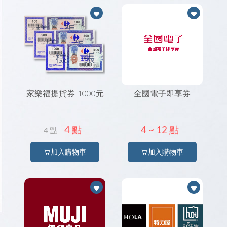
English
禮品兌換中心
NC Ponit 點數辦法
日文
常見問題
品牌周邊系列
一般常見問題
한국어
活動快訊
購物流程
聯絡我們
Iphone系列
最新消息
會員需知
購物須知
家樂福提貨券-1000元
全國電子即享券
售後服務
Ipad系列
Mac系列
常見問題
4 點
4 ~
12 點
Airpods系列
4 點
隱私權保護
加入購物車
加入購物車
Watch系列
免責聲明
生活家電系列
娛樂休憩系列
美食饗宴系列