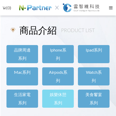
(0)
商品介紹
PRODUCT LIST
品牌周邊
Iphone系
Ipad系列
系列
列
Mac系列
Airpods系
Watch系
Language
列
列
Menu
點數辦法說明
生活家電
娛樂休憩
美食饗宴
系列
系列
系列
中文
最新活動